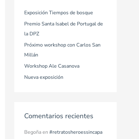
r
Exposición Tiempos de bosque
p
Premio Santa Isabel de Portugal de
o
la DPZ
r
Próximo workshop con Carlos San
:
Millán
Workshop Ale Casanova
Nueva exposición
Comentarios recientes
Begoña
en
#retratosheroessincapa